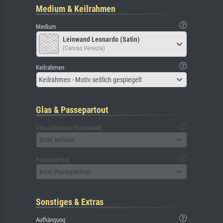
Medium & Keilrahmen
Medium
Leinwand Leonardo (Satin)
(Canvas Venezia)
Keilrahmen
Keilrahmen - Motiv seitlich gespiegelt
Glas & Passepartout
Glas (inklusive Rückwand)
Bitte wählen
Passepartout
Kein Passepartout
Sonstiges & Extras
Aufhängung