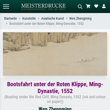
Startseite
Kunststile
Asiatische Kunst
Wen Zhengming
Bootsfahrt unter der Roten Klippe, Ming-Dynastie, 1552
Standardsuche
KI-Bildersuche
Suchen Sie nach Künstlern, Werktiteln
Beschreiben Sie die Szene – z.B. Grüne
oder Stilen – z.B. Monet,
Wiese, Abstrakt mit viel Rot, Dunkles
Sternennacht, Impressionismus, Welle
Ölgemälde, Stehender Akt neben einem
Hokusai, Akt.
Baum.
Bootsfahrt unter der Roten Klippe, Ming-
Dynastie, 1552
(Boating under the Red Cliff, Ming Dynasty, 1552 (ink and colour
on paper))
Wen Zhengming