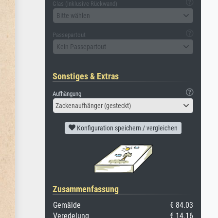
Glas (inklusive Rückwand)
Bitte wählen
Passepartout
Kein Passepartout
Sonstiges & Extras
Aufhängung
Zackenaufhänger (gesteckt)
Konfiguration speichern / vergleichen
Zusammenfassung
Gemälde
€ 84.03
Veredelung
€ 14.16