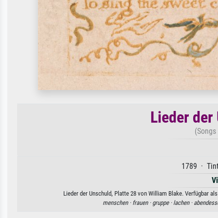
Lieder der
(Songs 
1789 · Tint
V
Lieder der Unschuld, Platte 28 von William Blake. Verfügbar al
menschen ·
frauen ·
gruppe ·
lachen ·
abendess