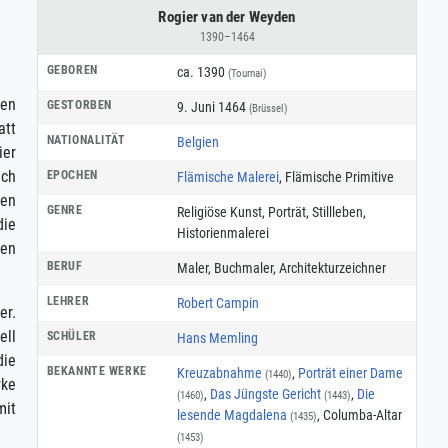
Rogier van der Weyden
1390–1464
GEBOREN
ca. 1390
(Tournai)
hen
GESTORBEN
9. Juni 1464
(Brüssel)
att
NATIONALITÄT
Belgien
ier
ach
EPOCHEN
Flämische Malerei
, Flämische Primitive
hen
GENRE
Religiöse Kunst
,
Porträt
,
Stillleben
,
die
Historienmalerei
hen
BERUF
Maler
,
Buchmaler
,
Architekturzeichner
LEHRER
Robert Campin
er.
ell
SCHÜLER
Hans Memling
die
BEKANNTE WERKE
Kreuzabnahme
,
Porträt einer Dame
(1440)
rke
,
Das Jüngste Gericht
,
Die
(1460)
(1443)
mit
lesende Magdalena
, Columba-Altar
(1435)
(1453)