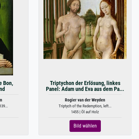
e Bon,
Triptychon der Erlösung, linkes
nd
Panel: Adam und Eva aus dem Pa...
en
Rogier van der Weyden
139...
Triptych of the Redemption, left...
1455 | Öl auf Holz
Bild wählen