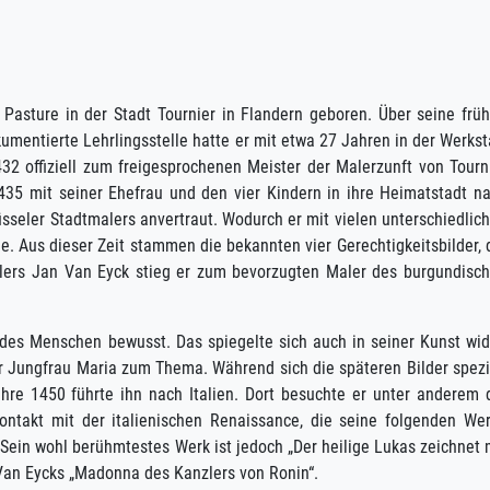
Pasture in der Stadt Tournier in Flandern geboren. Über seine frü
umentierte Lehrlingsstelle hatte er mit etwa 27 Jahren in der Werkst
32 offiziell zum freigesprochenen Meister der Malerzunft von Tourn
 1435 mit seiner Ehefrau und den vier Kindern in ihre Heimatstadt n
sseler Stadtmalers anvertraut. Wodurch er mit vielen unterschiedlic
e. Aus dieser Zeit stammen die bekannten vier Gerechtigkeitsbilder, 
alers Jan Van Eyck stieg er zum bevorzugten Maler des burgundisc
 des Menschen bewusst. Das spiegelte sich auch in seiner Kunst wid
 Jungfrau Maria zum Thema. Während sich die späteren Bilder spezi
ahre 1450 führte ihn nach Italien. Dort besuchte er unter anderem 
ntakt mit der italienischen Renaissance, die seine folgenden We
 Sein wohl berühmtestes Werk ist jedoch „Der heilige Lukas zeichnet 
n Van Eycks „Madonna des Kanzlers von Ronin“.