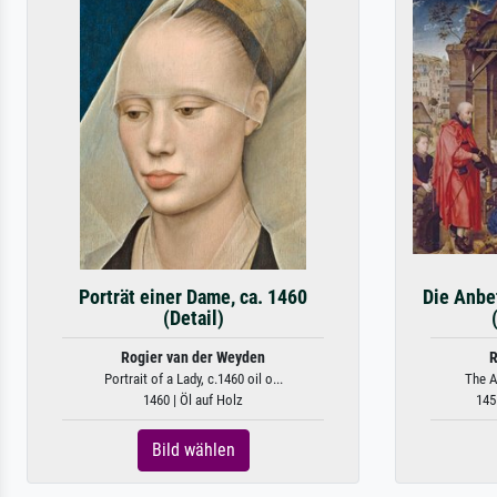
Porträt einer Dame, ca. 1460
Die Anbe
(Detail)
Rogier van der Weyden
R
Portrait of a Lady, c.1460 oil o...
The A
1460 | Öl auf Holz
145
Bild wählen