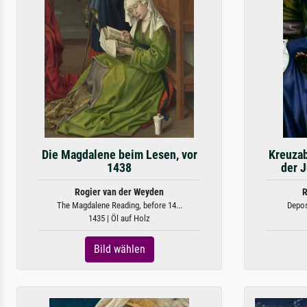
Die Magdalene beim Lesen, vor
Kreuzab
1438
der 
Rogier van der Weyden
R
The Magdalene Reading, before 14...
Depos
1435 | Öl auf Holz
Bild wählen