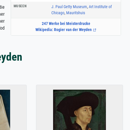
MUSEEN
J. Paul Getty Museum
,
Art Institute of
die
Chicago
,
Mauritshuis
ner
ner
247 Werke bei Meisterdrucke
Tod
Wikipedia: Rogier van der Weyden
eyden