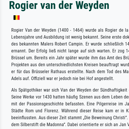
Rogier van der Weyden
Rogier Van der Weyden (1400 - 1464) wurde als Rogier de la 
Lebensjahre und Ausbildung ist wenig bekannt. Seine erste dok
des bekannten Malers Robert Campin. Er wurde schließlich 14
ernannt. Der Erfolg ließ nicht lange auf sich warten. Er zog
Brüssel um. Bereits ein Jahr später wurde ihm das Amt des Brü
Projekten aus den unterschiedlichsten Kreisen beauftragt wurd
er für das Brüsseler Rathaus erstellte. Nach dem Tod des M
Adels auf. Offiziell war er jedoch nie bei Hof angestellt.
Als Spätgothiker war sich Van der Weyden der Sündhaftigkeit
Seine Werke vor 1430 hatten häufig Szenen aus dem Leben der
mit der Passionsgeschichte befassten. Eine Pilgerreise im J
Städte Rom und Florenz. Während dieser Reise kam er in Ko
beeinflussten. Aus dieser Zeit stammt „Die Beweinung Christi“.
dem Silberstift die Madonna“. Dabei orientierte er sich an Ja