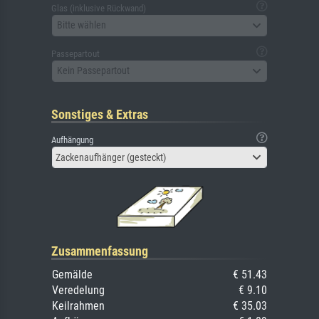
Glas (inklusive Rückwand)
Bitte wählen
Passepartout
Kein Passepartout
Sonstiges & Extras
Aufhängung
Zackenaufhänger (gesteckt)
Zusammenfassung
Gemälde
€ 51.43
Veredelung
€ 9.10
Keilrahmen
€ 35.03