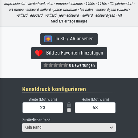
impressionist ·
ile-de-frankreich ·
impressionismus ·
1900s ·
1910s ·
20. jahrhundert ·
art media ·
edouard vuillard ·
place vintimille ·
les nabis ·
edouard-jean vuillard ·
vuillard ·
edouard ·
vuillard ·
jean edouard ·
vuillard ·
edouard-jean
· Art
Media/Heritage Images
In 3D / AR ansehen
Bild zu Favoriten hinzufügen
0 Bewertungen
Kunstdruck konfigurieren
Breite (Motiv, cm)
Höhe (Motiv, cm)
Zusätzlicher Rand
Kein Rand