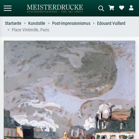
Startseite
Kunststile
Post-Impressionismus
Edouard Vuillard
Place Vintimille, Paris
Standardsuche
KI-Bildersuche
Suchen Sie nach Künstlern, Werktiteln
Beschreiben Sie die Szene – z.B. Grüne
oder Stilen – z.B. Monet,
Wiese, Abstrakt mit viel Rot, Dunkles
Sternennacht, Impressionismus, Welle
Ölgemälde, Stehender Akt neben einem
Hokusai, Akt.
Baum.