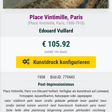
Place Vintimille, Paris
(Place Vintimille, Paris, 1908-1910)
Edouard Vuillard
€ 105.92
Enthält 19% MwSt.
Kunstdruck konfigurieren
1908 · Bild-ID: 779443
Post-Impressionismus
Place Vintimille, Paris von Edouard Vuillard. Verfügbar als Kunstdruck auf Leinwand,
Fotopapier, Aquarellkarton, Naturpapier oder Japanpapier.
natur ·
städtisch ·
park ·
baum ·
straße ·
gebäude ·
gebäude ·
leute ·
quadrat ·
haus ·
straße ·
betrieb ·
künste ·
anstrich ·
land ·
französisch ·
frankreich ·
paris ·
kunst ·
farbe ·
farbe ·
allee ·
plasterung ·
bürgersteig ·
position ·
jahrhundert ·
zeichnung ·