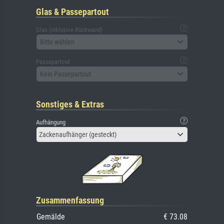
Glas & Passepartout
Glas (inklusive Rückwand)
Bitte wählen
Passepartout
Kein Passepartout
Sonstiges & Extras
Aufhängung
Zackenaufhänger (gesteckt)
Zusammenfassung
Gemälde
€ 73.08