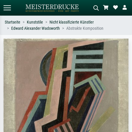
Startseite
Kunststile
Nicht klassifizierte Künstler
Edward Alexander Wadsworth
Abstrakte Komposition
Standardsuche
KI-Bildersuche
Suchen Sie nach Künstlern, Werktiteln
Beschreiben Sie die Szene – z.B. Grüne
oder Stilen – z.B. Monet,
Wiese, Abstrakt mit viel Rot, Dunkles
Sternennacht, Impressionismus, Welle
Ölgemälde, Stehender Akt neben einem
Hokusai, Akt.
Baum.