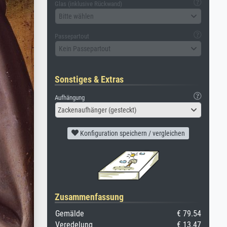
Glas (inklusive Rückwand)
Bitte wählen
Passepartout
Kein Passepartout
Sonstiges & Extras
Aufhängung
Zackenaufhänger (gesteckt)
Konfiguration speichern / vergleichen
Zusammenfassung
Gemälde
€ 79.54
Veredelung
€ 13.47