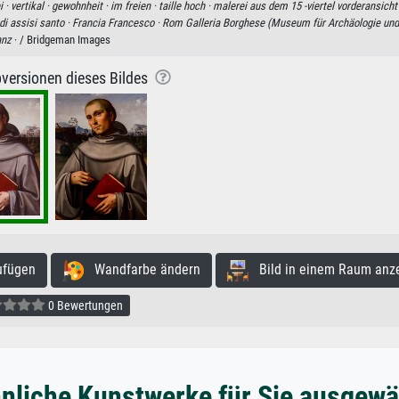
i ·
vertikal ·
gewohnheit ·
im freien ·
taille hoch ·
malerei aus dem 15 -viertel vorderansicht
di assisi santo ·
Francia Francesco ·
Rom Galleria Borghese (Museum für Archäologie und
anz
· / Bridgeman Images
versionen dieses Bildes
ufügen
Wandfarbe ändern
Bild in einem Raum anz
0 Bewertungen
nliche Kunstwerke für Sie ausgewä