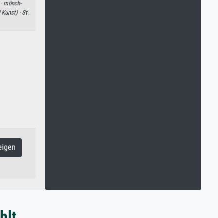
 ·
mönch-
 Kunst) ·
St.
eigen
hlt