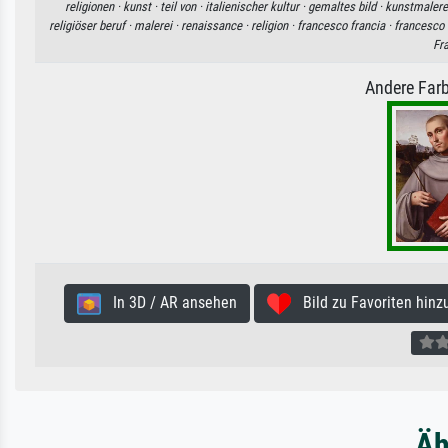
religionen ·
kunst ·
teil von ·
italienischer kultur ·
gemaltes bild ·
kunstmalere
religiöser beruf ·
malerei ·
renaissance ·
religion ·
francesco francia ·
francesco 
Fr
Andere Farb
In 3D / AR ansehen
Bild zu Favoriten hinz
Äh