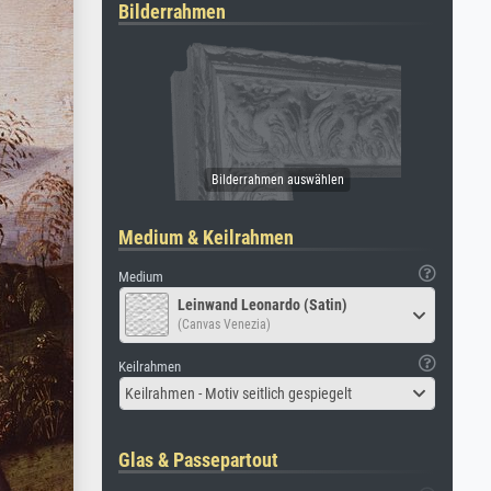
Bilderrahmen
Medium & Keilrahmen
Medium
Leinwand Leonardo (Satin)
(Canvas Venezia)
Keilrahmen
Keilrahmen - Motiv seitlich gespiegelt
Glas & Passepartout