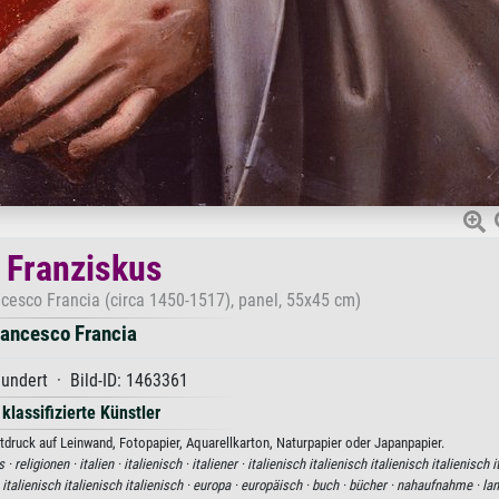
. Franziskus
ancesco Francia (circa 1450-1517), panel, 55x45 cm)
rancesco Francia
hundert · Bild-ID: 1463361
 klassifizierte Künstler
tdruck auf Leinwand, Fotopapier, Aquarellkarton, Naturpapier oder Japanpapier.
s ·
religionen ·
italien ·
italienisch ·
italiener ·
italienisch italienisch italienisch italienisch i
 italienisch italienisch italienisch ·
europa ·
europäisch ·
buch ·
bücher ·
nahaufnahme ·
lan