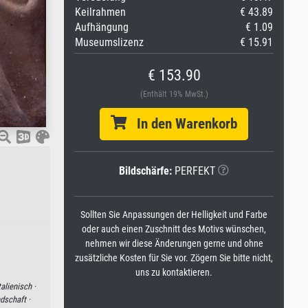
Keilrahmen
€ 43.89
Aufhängung
€ 1.09
Museumslizenz
€ 15.91
€ 153.90
(Enthält 19% MwSt.)
In den Warenkorb
Bildschärfe:
PERFEKT
Sollten Sie Anpassungen der Helligkeit und Farbe
oder auch einen Zuschnitt des Motivs wünschen,
nehmen wir diese Änderungen gerne und ohne
zusätzliche Kosten für Sie vor. Zögern Sie bitte nicht,
uns zu kontaktieren.
talienisch ·
dschaft ·