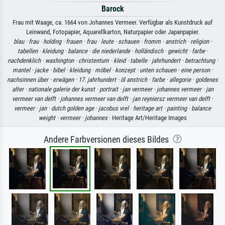
Barock
Frau mit Waage, ca. 1664 von Johannes Vermeer. Verfügbar als Kunstdruck auf
Leinwand, Fotopapier, Aquarellkarton, Naturpapier oder Japanpapier.
blau ·
frau ·
holding ·
frauen ·
frau ·
leute ·
schauen ·
fromm ·
anstrich ·
religion ·
tabellen ·
kleidung ·
balance ·
die niederlande ·
holländisch ·
gewicht ·
farbe ·
nachdenklich ·
washington ·
christentum ·
kleid ·
tabelle ·
jahrhundert ·
betrachtung ·
mantel ·
jacke ·
bibel ·
kleidung ·
möbel ·
konzept ·
unten schauen ·
eine person ·
nachsinnen über ·
erwägen ·
17. jahrhundert ·
öl anstrich ·
farbe ·
allegorie ·
goldenes
alter ·
nationale galerie der kunst ·
portrait ·
jan vermeer ·
johannes vermeer ·
jan
vermeer van delft ·
johannes vermeer van delft ·
jan reyniersz vermeer van delft ·
vermeer ·
jan ·
dutch golden age ·
jacobus vrel ·
heritage art ·
painting ·
balance
weight ·
vermeer ·
johannes
· Heritage Art/Heritage Images
Andere Farbversionen dieses Bildes