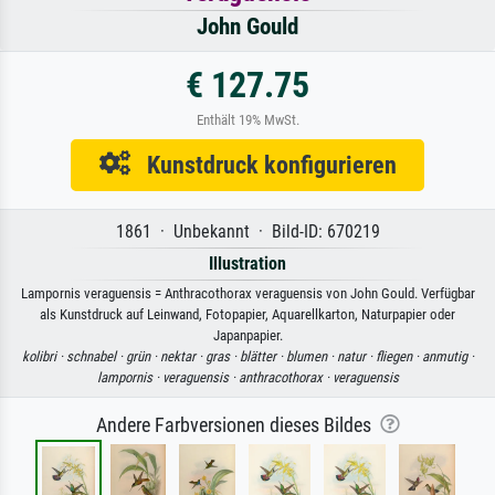
John Gould
€ 127.75
Enthält 19% MwSt.
Kunstdruck konfigurieren
1861 · Unbekannt · Bild-ID: 670219
Illustration
Lampornis veraguensis = Anthracothorax veraguensis von John Gould. Verfügbar
als Kunstdruck auf Leinwand, Fotopapier, Aquarellkarton, Naturpapier oder
Japanpapier.
kolibri ·
schnabel ·
grün ·
nektar ·
gras ·
blätter ·
blumen ·
natur ·
fliegen ·
anmutig ·
lampornis ·
veraguensis ·
anthracothorax ·
veraguensis
Andere Farbversionen dieses Bildes