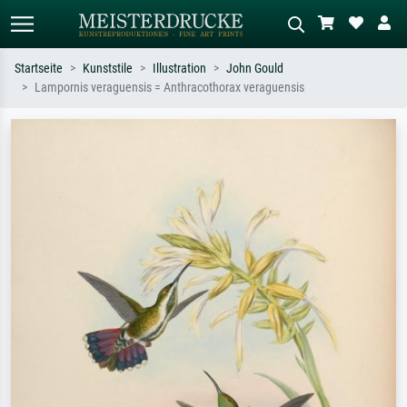
Startseite
Kunststile
Illustration
John Gould
Lampornis veraguensis = Anthracothorax veraguensis
Standardsuche
KI-Bildersuche
Suchen Sie nach Künstlern, Werktiteln
Beschreiben Sie die Szene – z.B. Grüne
oder Stilen – z.B. Monet,
Wiese, Abstrakt mit viel Rot, Dunkles
Sternennacht, Impressionismus, Welle
Ölgemälde, Stehender Akt neben einem
Hokusai, Akt.
Baum.