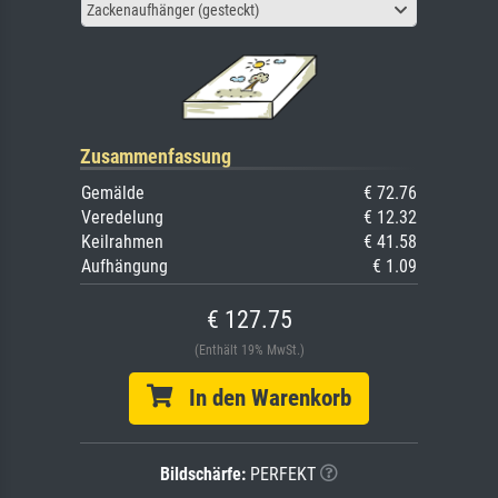
Zackenaufhänger (gesteckt)
Zusammenfassung
Gemälde
€ 72.76
Veredelung
€ 12.32
Keilrahmen
€ 41.58
Aufhängung
€ 1.09
€ 127.75
(Enthält 19% MwSt.)
In den Warenkorb
Bildschärfe:
PERFEKT