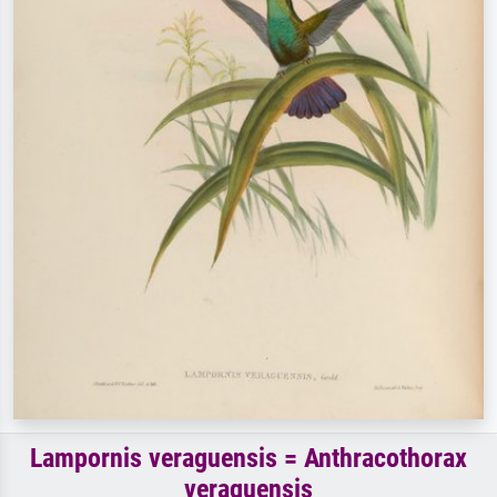
Lampornis veraguensis = Anthracothorax
veraguensis