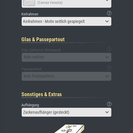
(Canvas Venezia)
Keilrahmen
Keilrahmen - Motiv seitlich gespiegelt
Glas & Passepartout
Glas (inklusive Rückwand)
Bitte wählen
Passepartout
Kein Passepartout
Sonstiges & Extras
Aufhängung
Zackenaufhänger (gesteckt)