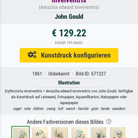
(Amazilia edward niveiventris)
John Gould
€ 129.22
Enthält 19% MwSt.
Kunstdruck konfigurieren
1861 · Unbekannt · Bild-ID: 671327
Illustration
Erythronota niveiventris = Amazilia edward niveiventris von John Gould. Verfügbar
als Kunstdruck auf Leinwand, Fotopapier, Aquarellkarton, Naturpapier oder
Japanpapier.
vogel ·
ruhe ·
blätter ·
zweig ·
luft ·
weich ·
familie ·
grün ·
herde ·
wandern
Andere Farbversionen dieses Bildes