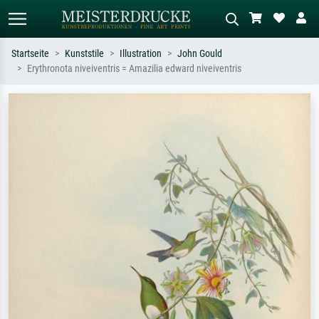
Startseite
Kunststile
Illustration
John Gould
Erythronota niveiventris = Amazilia edward niveiventris
Standardsuche
KI-Bildersuche
Suchen Sie nach Künstlern, Werktiteln
Beschreiben Sie die Szene – z.B. Grüne
oder Stilen – z.B. Monet,
Wiese, Abstrakt mit viel Rot, Dunkles
Sternennacht, Impressionismus, Welle
Ölgemälde, Stehender Akt neben einem
Hokusai, Akt.
Baum.