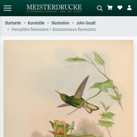
Startseite
Kunststile
Illustration
John Gould
Panoplites flavescens = Boissonneaua flavescens
Standardsuche
KI-Bildersuche
Suchen Sie nach Künstlern, Werktiteln
Beschreiben Sie die Szene – z.B. Grüne
oder Stilen – z.B. Monet,
Wiese, Abstrakt mit viel Rot, Dunkles
Sternennacht, Impressionismus, Welle
Ölgemälde, Stehender Akt neben einem
Hokusai, Akt.
Baum.