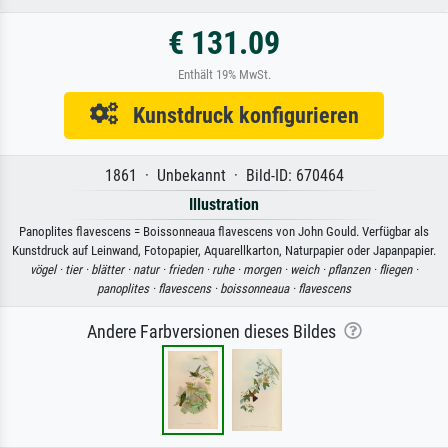
€ 131.09
Enthält 19% MwSt.
Kunstdruck konfigurieren
1861 · Unbekannt · Bild-ID: 670464
Illustration
Panoplites flavescens = Boissonneaua flavescens von John Gould. Verfügbar als
Kunstdruck auf Leinwand, Fotopapier, Aquarellkarton, Naturpapier oder Japanpapier.
vögel ·
tier ·
blätter ·
natur ·
frieden ·
ruhe ·
morgen ·
weich ·
pflanzen ·
fliegen ·
panoplites ·
flavescens ·
boissonneaua ·
flavescens
Andere Farbversionen dieses Bildes