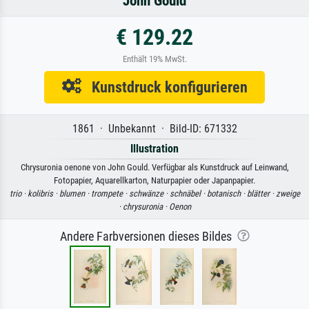
John Gould
€ 129.22
Enthält 19% MwSt.
Kunstdruck konfigurieren
1861 · Unbekannt · Bild-ID: 671332
Illustration
Chrysuronia oenone von John Gould. Verfügbar als Kunstdruck auf Leinwand,
Fotopapier, Aquarellkarton, Naturpapier oder Japanpapier.
trio ·
kolibris ·
blumen ·
trompete ·
schwänze ·
schnäbel ·
botanisch ·
blätter ·
zweige
·
chrysuronia ·
Oenon
Andere Farbversionen dieses Bildes