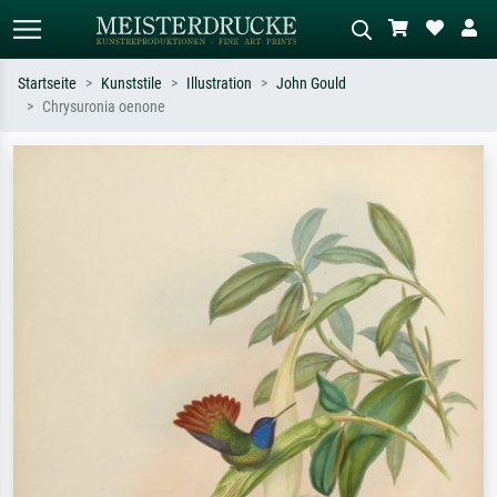
Startseite
Kunststile
Illustration
John Gould
Chrysuronia oenone
Standardsuche
KI-Bildersuche
Suchen Sie nach Künstlern, Werktiteln
Beschreiben Sie die Szene – z.B. Grüne
oder Stilen – z.B. Monet,
Wiese, Abstrakt mit viel Rot, Dunkles
Sternennacht, Impressionismus, Welle
Ölgemälde, Stehender Akt neben einem
Hokusai, Akt.
Baum.