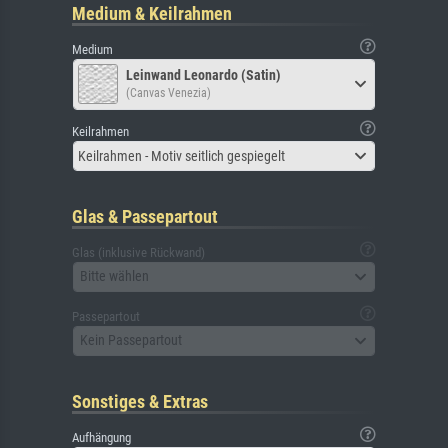
Medium & Keilrahmen
Medium
Leinwand Leonardo (Satin)
(Canvas Venezia)
Keilrahmen
Keilrahmen - Motiv seitlich gespiegelt
Glas & Passepartout
Glas (inklusive Rückwand)
Bitte wählen
Passepartout
Kein Passepartout
Sonstiges & Extras
Aufhängung