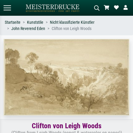
Startseite
Kunststile
Nicht klassifizierte Künstler
John Reverend Eden
Clifton von Leigh Woods
Standardsuche
KI-Bildersuche
Suchen Sie nach Künstlern, Werktiteln
Beschreiben Sie die Szene – z.B. Grüne
oder Stilen – z.B. Monet,
Wiese, Abstrakt mit viel Rot, Dunkles
Sternennacht, Impressionismus, Welle
Ölgemälde, Stehender Akt neben einem
Hokusai, Akt.
Baum.
Clifton von Leigh Woods
(Clifton from Leigh Woods (pencil & watercolor on paper))