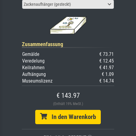
Zackenaufhänger (gesteckt)
Zusammenfassung
Gemälde
€ 73.71
Veredelung
€ 12.45
Keilrahmen
€ 41.97
Aufhängung
€ 1.09
Museumslizenz
€ 14.74
€ 143.97
(Enthält 19% MwSt.)
In den Warenkorb