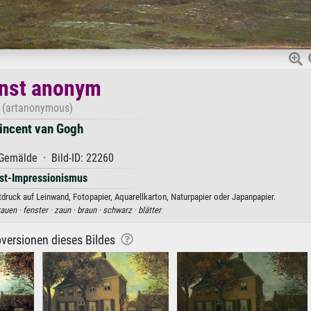
nst anonym
(artanonymous)
incent van Gogh
Gemälde · Bild-ID: 22260
st-Impressionismus
ruck auf Leinwand, Fotopapier, Aquarellkarton, Naturpapier oder Japanpapier.
rauen ·
fenster ·
zaun ·
braun ·
schwarz ·
blätter
versionen dieses Bildes