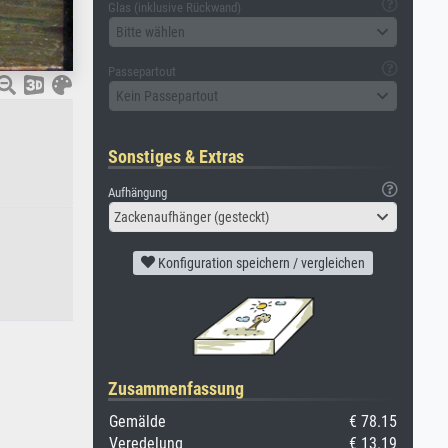
Glas (inklusive Rückwand)
Bitte wählen
Passepartout
Kein Passepartout
Sonstiges & Extras
Aufhängung
Zackenaufhänger (gesteckt)
Konfiguration speichern / vergleichen
Zusammenfassung
Gemälde
€ 78.15
Veredelung
€ 13.19