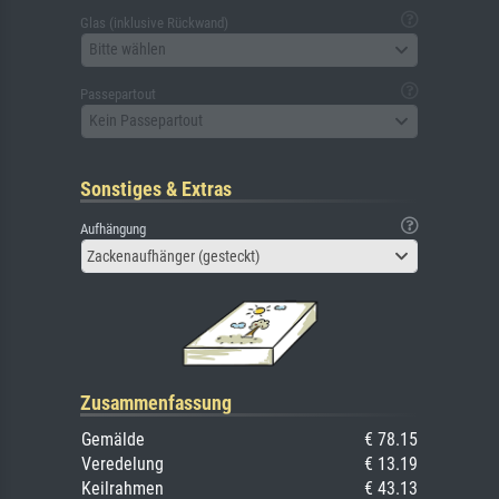
Glas (inklusive Rückwand)
Bitte wählen
Passepartout
Kein Passepartout
Sonstiges & Extras
Aufhängung
Zackenaufhänger (gesteckt)
Zusammenfassung
Gemälde
€ 78.15
Veredelung
€ 13.19
Keilrahmen
€ 43.13