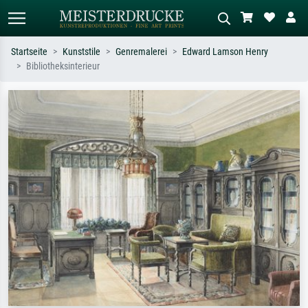
Startseite
Kunststile
Genremalerei
Edward Lamson Henry
Bibliotheksinterieur
Standardsuche
KI-Bildersuche
Suchen Sie nach Künstlern, Werktiteln
Beschreiben Sie die Szene – z.B. Grüne
oder Stilen – z.B. Monet,
Wiese, Abstrakt mit viel Rot, Dunkles
Sternennacht, Impressionismus, Welle
Ölgemälde, Stehender Akt neben einem
Hokusai, Akt.
Baum.