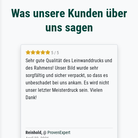
Was unsere Kunden über
uns sagen
4.7 / 5
Leinwanddrucks und
absolute Qualität des Druck
d wurde sehr
sonstige Verarbeitung zeuge
rpackt, so dass es
professionalem Handwerk. Ni
am. Es wird nicht
vergessen die tolle Versand
ck sein. Vielen
Sehr aufwändig, aber bei de
erforderlich.
Anonym
@
ProvenExpert