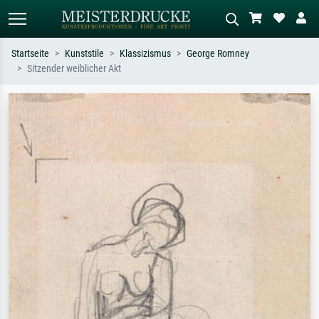
Startseite
Kunststile
Klassizismus
George Romney
Sitzender weiblicher Akt
Standardsuche
KI-Bildersuche
Suchen Sie nach Künstlern, Werktiteln
Beschreiben Sie die Szene – z.B. Grüne
oder Stilen – z.B. Monet,
Wiese, Abstrakt mit viel Rot, Dunkles
Sternennacht, Impressionismus, Welle
Ölgemälde, Stehender Akt neben einem
Hokusai, Akt.
Baum.