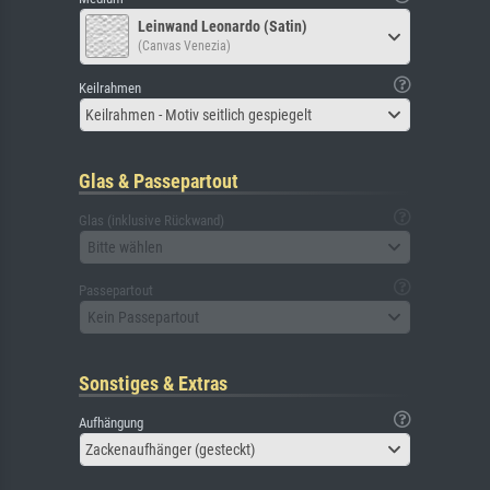
Leinwand Leonardo (Satin)
(Canvas Venezia)
Keilrahmen
Keilrahmen - Motiv seitlich gespiegelt
Glas & Passepartout
Glas (inklusive Rückwand)
Bitte wählen
Passepartout
Kein Passepartout
Sonstiges & Extras
Aufhängung
Zackenaufhänger (gesteckt)