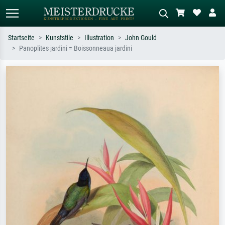
Startseite
Kunststile
Illustration
John Gould
Panoplites jardini = Boissonneaua jardini
Standardsuche
KI-Bildersuche
Suchen Sie nach Künstlern, Werktiteln
Beschreiben Sie die Szene – z.B. Grüne
oder Stilen – z.B. Monet,
Wiese, Abstrakt mit viel Rot, Dunkles
Sternennacht, Impressionismus, Welle
Ölgemälde, Stehender Akt neben einem
Hokusai, Akt.
Baum.