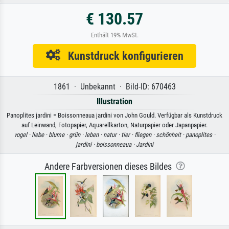
€ 130.57
Enthält 19% MwSt.
Kunstdruck konfigurieren
1861 · Unbekannt · Bild-ID: 670463
Illustration
Panoplites jardini = Boissonneaua jardini von John Gould. Verfügbar als Kunstdruck
auf Leinwand, Fotopapier, Aquarellkarton, Naturpapier oder Japanpapier.
vogel ·
liebe ·
blume ·
grün ·
leben ·
natur ·
tier ·
fliegen ·
schönheit ·
panoplites ·
jardini ·
boissonneaua ·
Jardini
Andere Farbversionen dieses Bildes